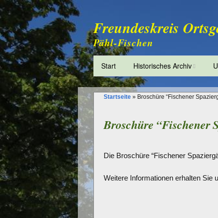
Freundeskreis Ortsg
Pähl-Fischen
Start
Historisches Archiv
U
Geschichte des Archivs
S
Startseite
»
Broschüre “Fischener Spazier
Ausstattung
Broschüre “Fischener S
Archivbestände
Die Broschüre “Fischener Spazierg
Findmittel
Weitere Informationen erhalten Sie u